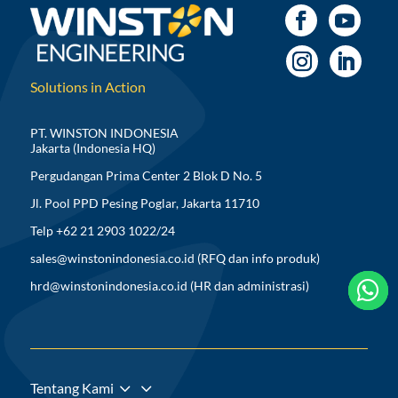
Solutions in Action
PT. WINSTON INDONESIA
Jakarta (Indonesia HQ)
Pergudangan Prima Center 2 Blok D No. 5
Jl. Pool PPD Pesing Poglar, Jakarta 11710
Telp +62 21 2903 1022/24
sales@winstonindonesia.co.id
(RFQ dan info produk)



hrd@winstonindonesia.co.id
(HR dan administrasi)
3
Tentang Kami