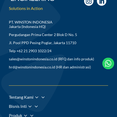
Solutions in Action
PT. WINSTON INDONESIA
Jakarta (Indonesia HQ)
Pergudangan Prima Center 2 Blok D No. 5
Jl. Pool PPD Pesing Poglar, Jakarta 11710
Telp +62 21 2903 1022/24
sales@winstonindonesia.co.id
(RFQ dan info produk)



hrd@winstonindonesia.co.id
(HR dan administrasi)
3
Tentang Kami
3
Bisnis Inti
3
Produk