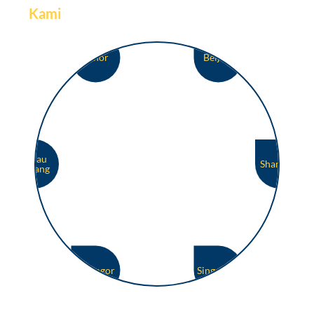
Kami
Johor
Beijing
Pulau
Shanghai
Pinang
Selangor
Singapore