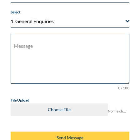
Select
1. General Enquiries
Message
0 / 180
File Upload
Choose File
No file chosen
Send Message