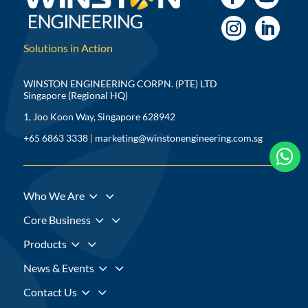
Solutions in Action
WINSTON ENGINEERING CORPN. (PTE) LTD
Singapore (Regional HQ)
1, Joo Koon Way, Singapore 628942
+65 6863 3338
|
marketing@winstonengineering.com.sg



3
Who We Are
3
Core Business
3
Products
3
News & Events
3
Contact Us