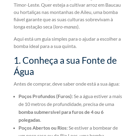
Timor-Leste. Quer esteja a cultivar arroz em Baucau
ou hortaliças nas montanhas de Aileu, uma bomba
fiável garante que as suas culturas sobrevivam à
longa estação seca (
loro-manas
).
Aqui está um guia simples para o ajudar a escolher a
bomba ideal para a sua quinta.
1. Conheça a sua Fonte de
Água
Antes de comprar, deve saber onde está a sua água:
Poços Profundos (Furos):
Se a água estiver a mais
de 10 metros de profundidade, precisa de uma
bomba submersível para furos de 4 ou 6
polegadas
.
Poços Abertos ou Rios:
Se estiver a bombear de
um poço raso ou do Rio Loes, uma bomba