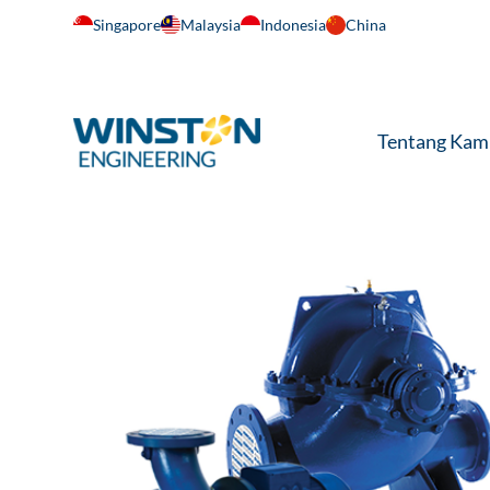
Singapore
Malaysia
Indonesia
China
Tentang Kam
Beranda
/
Liquid Transfer
/
Pompa Sentrifugal
/ 