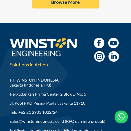
Browse More
Solutions in Action
PT. WINSTON INDONESIA
Jakarta (Indonesia HQ)
Pergudangan Prima Center 2 Blok D No. 5
Jl. Pool PPD Pesing Poglar, Jakarta 11710
Telp +62 21 2903 1022/24



sales@winstonindonesia.co.id
(RFQ dan info produk)
hrd@winstonindonesia.co.id
(HR dan administrasi)