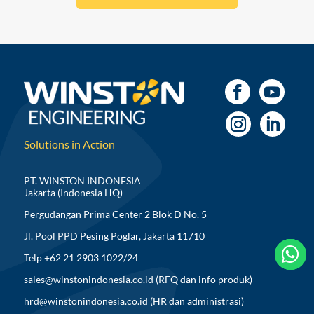
Solutions in Action
PT. WINSTON INDONESIA
Jakarta (Indonesia HQ)
Pergudangan Prima Center 2 Blok D No. 5
Jl. Pool PPD Pesing Poglar, Jakarta 11710



Telp +62 21 2903 1022/24
sales@winstonindonesia.co.id
(RFQ dan info produk)
hrd@winstonindonesia.co.id
(HR dan administrasi)