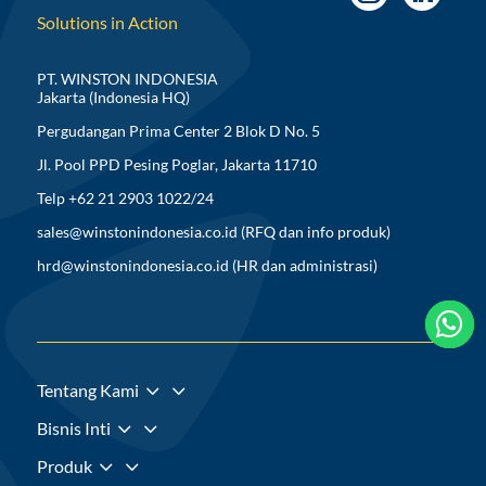
Solutions in Action
PT. WINSTON INDONESIA
Jakarta (Indonesia HQ)
Pergudangan Prima Center 2 Blok D No. 5
Jl. Pool PPD Pesing Poglar, Jakarta 11710
Telp +62 21 2903 1022/24
sales@winstonindonesia.co.id
(RFQ dan info produk)
hrd@winstonindonesia.co.id
(HR dan administrasi)



3
Tentang Kami
3
Bisnis Inti
3
Produk