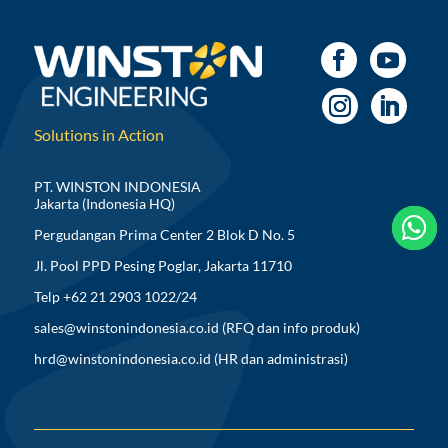
Solutions in Action
PT. WINSTON INDONESIA
Jakarta (Indonesia HQ)



Pergudangan Prima Center 2 Blok D No. 5
Jl. Pool PPD Pesing Poglar, Jakarta 11710
Telp +62 21 2903 1022/24
sales@winstonindonesia.co.id
(RFQ dan info produk)
hrd@winstonindonesia.co.id
(HR dan administrasi)