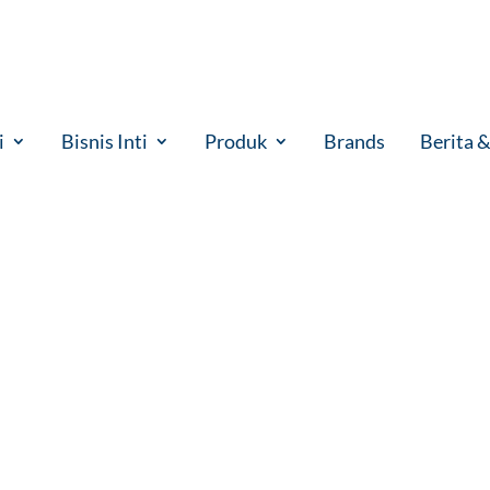
 m3/h
i
Bisnis Inti
Produk
Brands
Berita 